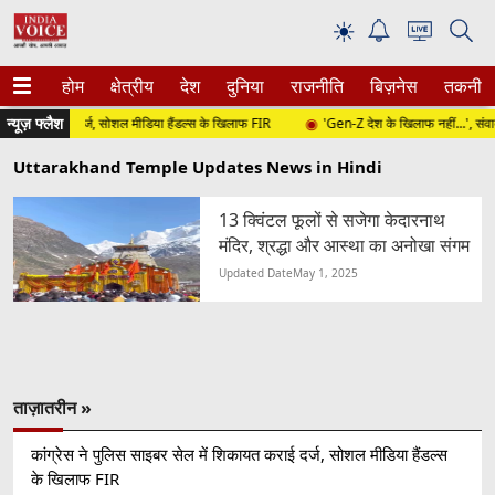
☀
होम
क्षेत्रीय
देश
दुनिया
राजनीति
बिज़नेस
तकनीक
न्यूज़ फ्लैश
शिकायत कराई दर्ज, सोशल मीडिया हैंडल्स के खिलाफ FIR
'Gen-Z देश के खिलाफ नहीं...', संवाद कार
Uttarakhand Temple Updates News in Hindi
13 क्विंटल फूलों से सजेगा केदारनाथ
मंदिर, श्रद्धा और आस्था का अनोखा संगम
Updated Date
May 1, 2025
ताज़ातरीन »
कांग्रेस ने पुलिस साइबर सेल में शिकायत कराई दर्ज, सोशल मीडिया हैंडल्स
के खिलाफ FIR