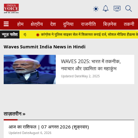
☀
होम
क्षेत्रीय
देश
दुनिया
राजनीति
बिज़नेस
तकनीक
न्यूज़ फ्लैश
26 (शुक्रवार)
कांग्रेस ने पुलिस साइबर सेल में शिकायत कराई दर्ज, सोशल मीडिया हैंडल्स के 
Waves Summit India News in Hindi
WAVES 2025: भारत में तकनीक,
नवाचार और उद्यमिता का महाकुंभ
Updated Date
May 2, 2025
ताज़ातरीन »
आज का राशिफल | 07 अगस्त 2026 (शुक्रवार)
Updated Date
August 6, 2026