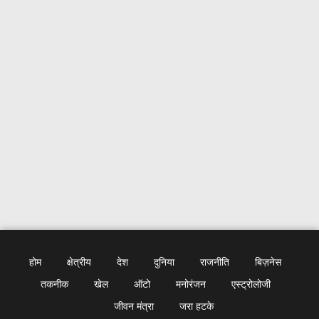
होम
क्षेत्रीय
देश
दुनिया
राजनीति
बिज़नेस
तकनीक
खेल
ऑटो
मनोरंजन
एस्ट्रोलोजी
जीवन मंत्रा
जरा हटके