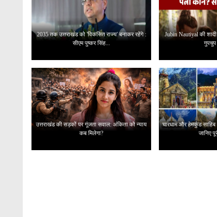
2035 तक उत्तराखंड को 'विकसित राज्य' बनाकर रहेंगे :
Jubin Nautiyal की शादी
सीएम पुष्कर सिंह...
गुपचुप
उत्तराखंड की सड़कों पर गूंजता सवाल: अंकिता को न्याय
चारधाम और हेमकुंड साहिब 
कब मिलेगा?
जानिए पू