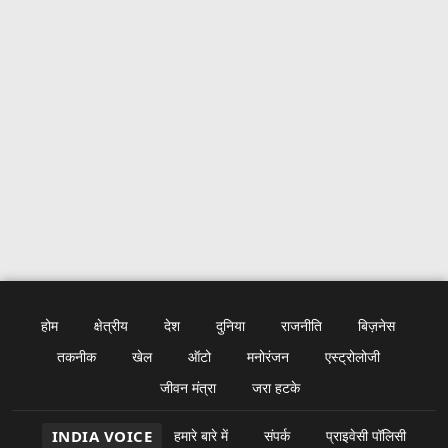
होम
क्षेत्रीय
देश
दुनिया
राजनीति
बिज़नेस
तकनीक
खेल
ऑटो
मनोरंजन
एस्ट्रोलोजी
जीवन मंत्रा
जरा हटके
INDIA VOICE
हमारे बारे में
संपर्क
प्राइवेसी पॉलिसी