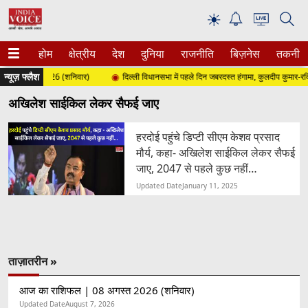
☀
होम
क्षेत्रीय
देश
दुनिया
राजनीति
बिज़नेस
तकनीक
न्यूज़ फ्लैश
8 अगस्त 2026 (शनिवार)
दिल्ली विधानसभा में पहले दिन जबरदस्त हंगामा, कुलदीप कुमार-रवि न
अखिलेश साईकिल लेकर सैफई जाए
हरदोई पहुंचे डिप्टी सीएम केशव प्रसाद
मौर्य, कहा- अखिलेश साईकिल लेकर सैफई
जाए, 2047 से पहले कुछ नहीं…
Updated Date
January 11, 2025
ताज़ातरीन »
आज का राशिफल | 08 अगस्त 2026 (शनिवार)
Updated Date
August 7, 2026