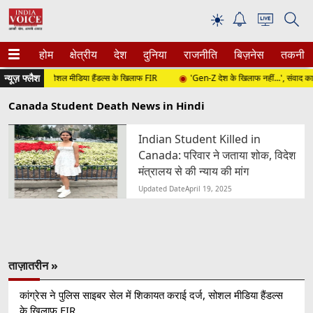
☀
होम
क्षेत्रीय
देश
दुनिया
राजनीति
बिज़नेस
तकनीक
न्यूज़ फ्लैश
यत कराई दर्ज, सोशल मीडिया हैंडल्स के खिलाफ FIR
'Gen-Z देश के खिलाफ नहीं...', संवाद कार्यक्
Canada Student Death News in Hindi
Indian Student Killed in
Canada: परिवार ने जताया शोक, विदेश
मंत्रालय से की न्याय की मांग
Updated Date
April 19, 2025
ताज़ातरीन »
कांग्रेस ने पुलिस साइबर सेल में शिकायत कराई दर्ज, सोशल मीडिया हैंडल्स
के खिलाफ FIR