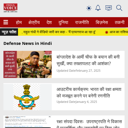
☀
होम
क्षेत्रीय
देश
दुनिया
राजनीति
बिज़नेस
तकनीक
न्यूज़ फ्लैश
बेईमान...', राहुल गांधी ने वीडियो जारी कर कहा - 'मैं प्रयागराज आ रहा हूं'
आज का राशिफल | 0
Defense News in Hindi
बांग्लादेश के आर्मी चीफ के बयान की बनी
सुर्खी, क्या तख्तापलट की आशंका?
Updated Date
February 27, 2025
आउटरीच कार्यक्रमः भारत की रक्षा क्षमता
को मजबूत करने पर बनेगी रणनीति
Updated Date
January 4, 2025
रक्षा संपदा दिवसः उपराष्ट्रपति ने विकास
में पारदर्शिता और जवाबदेही पर दिया जोर