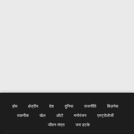
होम
क्षेत्रीय
देश
दुनिया
राजनीति
बिज़नेस
तकनीक
खेल
ऑटो
मनोरंजन
एस्ट्रोलोजी
जीवन मंत्रा
जरा हटके