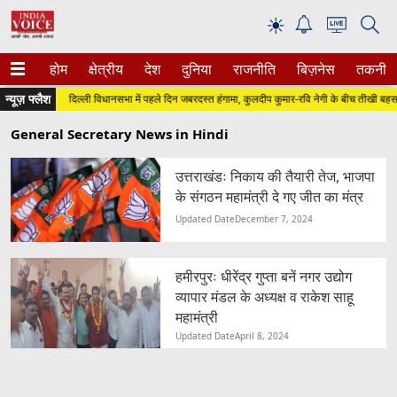
☀
होम
क्षेत्रीय
देश
दुनिया
राजनीति
बिज़नेस
तकनीक
न्यूज़ फ्लैश
र)
दिल्ली विधानसभा में पहले दिन जबरदस्त हंगामा, कुलदीप कुमार-रवि नेगी के बीच तीखी बहस
General Secretary News in Hindi
उत्तराखंडः निकाय की तैयारी तेज, भाजपा
के संगठन महामंत्री दे गए जीत का मंत्र
Updated Date
December 7, 2024
हमीरपुरः धीरेंद्र गुप्ता बनें नगर उद्योग
व्यापार मंडल के अध्यक्ष व राकेश साहू
महामंत्री
Updated Date
April 8, 2024