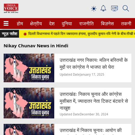
☀
होम
क्षेत्रीय
देश
दुनिया
राजनीति
बिज़नेस
तकनीक
न्यूज़ फ्लैश
िवार)
दिल्ली विधानसभा में पहले दिन जबरदस्त हंगामा, कुलदीप कुमार-रवि नेगी के बीच तीखी बहस
Nikay Chunav News in Hindi
उत्तराखंड नगर निकायः मलिन बस्तियों के
मुद्दों पर कांग्रेस ने भाजपा को घेरा
Updated Date
January 17, 2025
उत्तराखंडः निकाय चुनाव और कांग्रेस
मुसीबत में, ज्यादातर नेता टिकट बंटवारे से
नाखुश
Updated Date
December 30, 2024
उत्तराखंड में निकाय चुनावः आयोग की