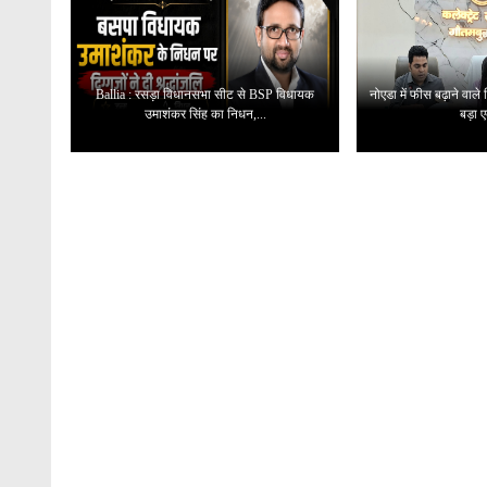
Ballia : रसड़ा विधानसभा सीट से BSP विधायक
नोएडा में फीस बढ़ाने वाले
उमाशंकर सिंह का निधन,...
बड़ा ए