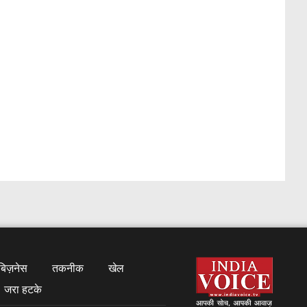
बिज़नेस
तकनीक
खेल
जरा हटके