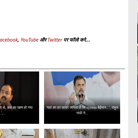
acebook
,
YouTube
और
Twitter
पर फॉलो करे...
 गए थे, अब डर खत्म हो गया
'यहां का हर छात्र जानता है कि system बेईमान...', राहुल
..',...
गांधी ने...