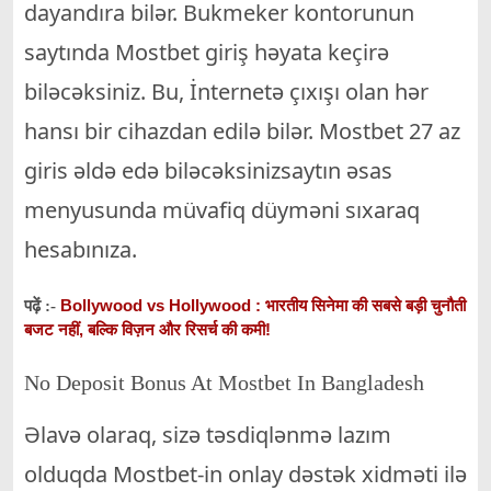
dayandıra bilər. Bukmeker kontorunun
saytında Mostbet giriş həyata keçirə
biləcəksiniz. Bu, İnternetə çıxışı olan hər
hansı bir cihazdan edilə bilər. Mostbet 27 az
giris əldə edə biləcəksinizsaytın əsas
menyusunda müvafiq düyməni sıxaraq
hesabınıza.
Bollywood vs Hollywood : भारतीय सिनेमा की सबसे बड़ी चुनौती
पढ़ें :-
बजट नहीं, बल्कि विज़न और रिसर्च की कमी!
No Deposit Bonus At Mostbet In Bangladesh
Əlavə olaraq, sizə təsdiqlənmə lazım
olduqda Mostbet-in onlay dəstək xidməti ilə