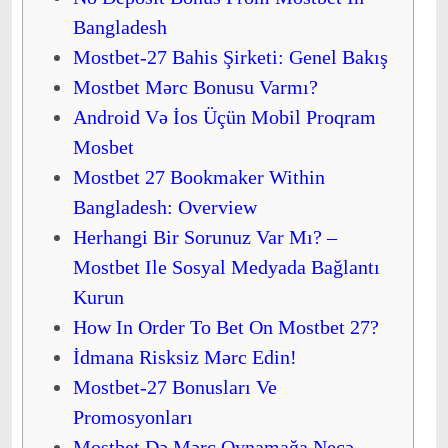
Bangladesh
Mostbet-27 Bahis Şirketi: Genel Bakış
Mostbet Mərc Bonusu Varmı?
Android Və İos Üçün Mobil Proqram
Mosbet
Mostbet 27 Bookmaker Within
Bangladesh: Overview
Herhangi Bir Sorunuz Var Mı? –
Mostbet Ile Sosyal Medyada Bağlantı
Kurun
How In Order To Bet On Mostbet 27?
İdmana Risksiz Mərc Edin!
Mostbet-27 Bonusları Ve
Promosyonları
Mostbet Də Mərc Oynamağa Necə