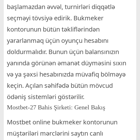
başlamazdan əvvəl, turnirləri diqqətlə
seçməyi tövsiyə edirik. Bukmeker
kontorunun bütün təkliflərindən
yararlanmaq üçün oyunçu hesabını
doldurmalıdır. Bunun üçün balansınızın
yanında görünən əmanət düyməsini sıxın
və ya şəxsi hesabınızda müvafiq bölməyə
keçin. Açılan səhifədə bütün mövcud
ödəniş sistemləri göstərilir.
Mostbet-27 Bahis Şirketi: Genel Bakış
Mostbet online bukmeker kontorunun
müştəriləri mərclərini saytın canlı