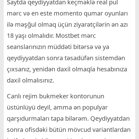
Saytda qeydiyyatdan keçməklə real pul
mərc və en este momento qumar oyunları
ilə məşğul olmaq üçün ziyarətçilərin ən azı
18 yaşı olmalıdır. Mostbet mərc
seanslarınızın müddəti bitərsə və ya
qeydiyyatdan sonra təsadüfən sistemdən
çıxsanız, yenidən daxil olmaqla hesabınıza
daxil olmalısınız.
Canlı rejim bukmeker kontorunun
üstünlüyü deyil, amma ən populyar
qarşıdurmaları tapa bilərəm. Qeydiyyatdan
sonra ofisdəki bütün mövcud variantlardan