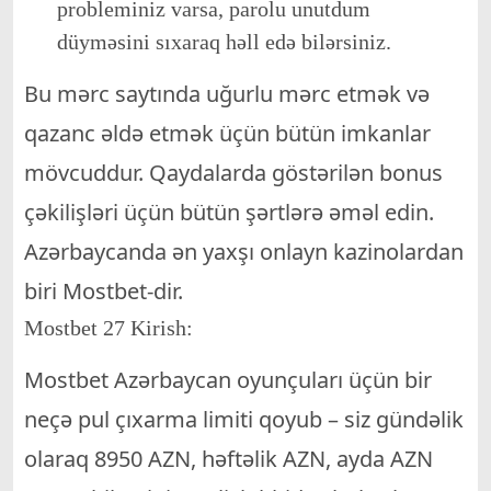
probleminiz varsa, parolu unutdum
düyməsini sıxaraq həll edə bilərsiniz.
Bu mərc saytında uğurlu mərc etmək və
qazanc əldə etmək üçün bütün imkanlar
mövcuddur. Qaydalarda göstərilən bonus
çəkilişləri üçün bütün şərtlərə əməl edin.
Azərbaycanda ən yaxşı onlayn kazinolardan
biri Mostbet-dir.
Mostbet 27 Kirish:
Mostbet Azərbaycan oyunçuları üçün bir
neçə pul çıxarma limiti qoyub – siz gündəlik
olaraq 8950 AZN, həftəlik AZN, ayda AZN