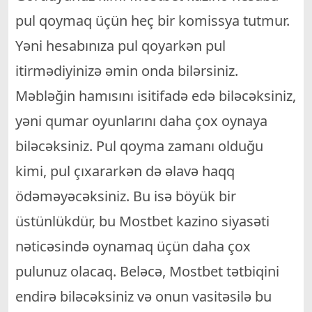
pul qoymaq üçün heç bir komissya tutmur.
Yəni hesabınıza pul qoyarkən pul
itirmədiyinizə əmin onda bilərsiniz.
Məbləğin hamısını isitifadə edə biləcəksiniz,
yəni qumar oyunlarını daha çox oynaya
biləcəksiniz. Pul qoyma zamanı olduğu
kimi, pul çıxararkən də əlavə haqq
ödəməyəcəksiniz. Bu isə böyük bir
üstünlükdür, bu Mostbet kazino siyasəti
nəticəsində oynamaq üçün daha çox
pulunuz olacaq. Beləcə, Mostbet tətbiqini
endirə biləcəksiniz və onun vasitəsilə bu