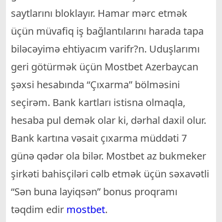
saytlarını bloklayır. Hamar mərc etmək
üçün müvafiq iş bağlantılarını harada tapa
biləcəyimə ehtiyacım varifr?n. Uduşlarımı
geri götürmək üçün Mostbet Azerbaycan
şəxsi hesabında “Çıxarma” bölməsini
seçirəm. Bank kartları istisna olmaqla,
hesaba pul demək olar ki, dərhal daxil olur.
Bank kartına vəsait çıxarma müddəti 7
günə qədər ola bilər. Mostbet az bukmeker
şirkəti bahisçiləri cəlb etmək üçün səxavətli
“Sən buna layiqsən” bonus proqramı
təqdim edir
mostbet
.