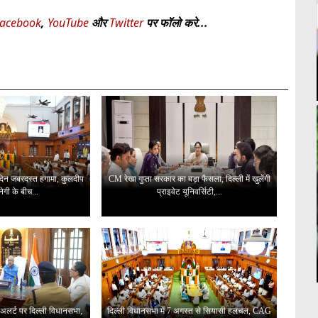
acebook
,
YouTube
और
Twitter
पर फॉलो करे...
 दिन जबरदस्त हंगामा, कुलदीप
CM रेखा गुप्ता सरकार का बड़ा फैसला, दिल्ली में खुलेंगी
ेगी के बीच...
प्राइवेट यूनिवर्सिटी,...
 अलर्ट पर दिल्ली विधानसभा,
दिल्ली विधानसभा में 7 अगस्त से सियासी हलचल, CAG