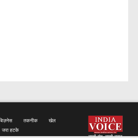
बिज़नेस
तकनीक
खेल
जरा हटके