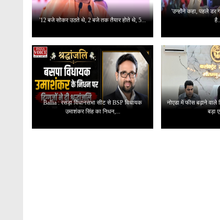
'उन्होंने कहा, पहले डर
'12 बजे सोकर उठते थे, 2 बजे तक तैयार होते थे, 5...
है.
Ballia : रसड़ा विधानसभा सीट से BSP विधायक
नोएडा में फीस बढ़ाने वाले
उमाशंकर सिंह का निधन,...
बड़ा ए