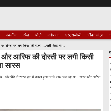
तकनीक
खेल
ऑटो
मनोरंजन
एस्ट्रोलोजी
जीवन मंत्रा
ज
Saras Arif Friendship : सारस और आरिफ की दोस्ती पर लगी किसी की नजर……पक्षी विहार से लापता हुआ सारस
त
और आरिफ की दोस्ती पर लगी किसी
ुआ सारस
े थे...और पीछे से सारस हवा में उड़ता हुआ उनके साथ चल रहा था....सारस और आरिफ