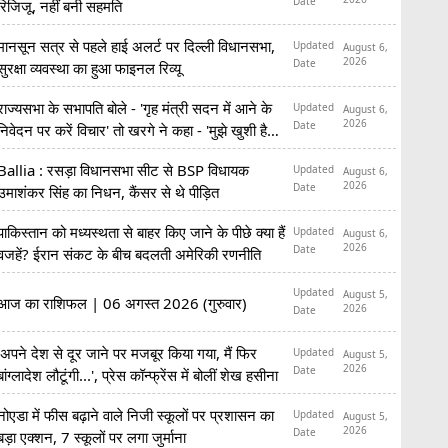
Date
रिजिजू, नहीं बनी सहमति
मानसून सत्र से पहले हाई अलर्ट पर दिल्ली विधानसभा,
Updated
August 6,
2026
Date
सुरक्षा व्यवस्था का हुआ फाइनल रिव्यू
राज्यसभा के सभापति बोले - 'गृह मंत्री सदन में आने के
Updated
August 6,
2026
Date
निवेदन पर करें विचार' तो खरगे ने कहा - 'मुझे खुशी है
कि...'
Ballia : रसड़ा विधानसभा सीट से BSP विधायक
Updated
August 6,
2026
Date
उमाशंकर सिंह का निधन, कैंसर से थे पीड़ित
पाकिस्तान को मध्यस्थता से बाहर किए जाने के पीछे क्या हैं
Updated
August 6,
2026
Date
वजहें? ईरान संकट के बीच बदलती अमेरिकी रणनीति
Updated
August 5,
आज का राशिफल | 06 अगस्त 2026 (गुरुवार)
2026
Date
'अपने देश से दूर जाने पर मजबूर किया गया, मैं फिर
Updated
August 5,
2026
Date
बांग्लादेश लौटूंगी...', प्रेस कॉन्फ्रेंस में बोलीं शेख हसीना
नोएडा में फीस बढ़ाने वाले निजी स्कूलों पर प्रशासन का
Updated
August 5,
2026
Date
बड़ा एक्शन, 7 स्कूलों पर लगा जुर्माना