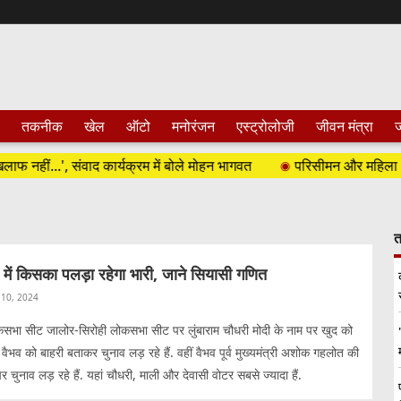
तकनीक
खेल
ऑटो
मनोरंजन
एस्ट्रोलोजी
जीवन मंत्रा
ज
...', संवाद कार्यक्रम में बोले मोहन भागवत
परिसीमन और महिला आरक्षण प
त
में किसका पलड़ा रहेगा भारी, जाने सियासी गणित
10, 2024
सभा सीट जालोर-सिरोही लोकसभा सीट पर लुंबाराम चौधरी मोदी के नाम पर खुद को
वैभव को बाहरी बताकर चुनाव लड़ रहे हैं. वहीं वैभव पूर्व मुख्यमंत्री अशोक गहलोत की
 चुनाव लड़ रहे हैं. यहां चौधरी, माली और देवासी वोटर सबसे ज्यादा हैं.