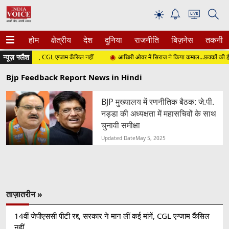
☀
होम
क्षेत्रीय
देश
दुनिया
राजनीति
बिज़नेस
तकनीक
न्यूज़ फ्लैश
 लीं कई मांगें, CGL एग्जाम कैंसिल नहीं
आखिरी ओवर में सिराज ने किया कमाल...छक्कों की हैट्रिक,
Bjp Feedback Report News in Hindi
BJP मुख्यालय में रणनीतिक बैठक: जे.पी.
नड्डा की अध्यक्षता में महासचिवों के साथ
चुनावी समीक्षा
Updated Date
May 5, 2025
ताज़ातरीन »
14वीं जेपीएससी पीटी रद्द, सरकार ने मान लीं कई मांगें, CGL एग्जाम कैंसिल
नहीं