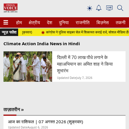
☀
होम
क्षेत्रीय
देश
दुनिया
राजनीति
बिज़नेस
तकनीक
न्यूज़ फ्लैश
्त 2026 (शुक्रवार)
कांग्रेस ने पुलिस साइबर सेल में शिकायत कराई दर्ज, सोशल मीडिया हैंडल
Climate Action India News in Hindi
दिल्ली में 70 लाख पौधे लगाने के
महाअभियान का अमित शाह ने किया
शुभारंभ
Updated Date
July 7, 2026
ताज़ातरीन »
आज का राशिफल | 07 अगस्त 2026 (शुक्रवार)
Updated Date
August 6, 2026