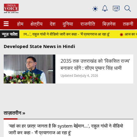
☀
होम
क्षेत्रीय
देश
दुनिया
राजनीति
बिज़नेस
तकनीक
न्यूज़ फ्लैश
ystem बेईमान...', राहुल गांधी ने वीडियो जारी कर कहा - 'मैं प्रयागराज आ रहा हूं'
आज का राशि
Developed State News in Hindi
2035 तक उत्तराखंड को ‘विकसित राज्य’
बनाकर रहेंगे : सीएम पुष्कर सिंह धामी
Updated Date
July 4, 2026
ताज़ातरीन »
'यहां का हर छात्र जानता है कि system बेईमान...', राहुल गांधी ने वीडियो
जारी कर कहा - 'मैं प्रयागराज आ रहा हूं'