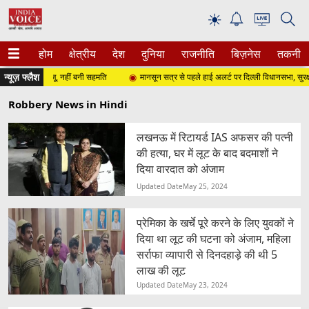
☀
होम
क्षेत्रीय
देश
दुनिया
राजनीति
बिज़नेस
तकनीक
न्यूज़ फ्लैश
किरेन रिजिजू, नहीं बनी सहमति
मानसून सत्र से पहले हाई अलर्ट पर दिल्ली विधानसभा, सुरक्षा व्य
Robbery News in Hindi
लखनऊ में रिटायर्ड IAS अफसर की पत्नी
की हत्या, घर में लूट के बाद बदमाशों ने
दिया वारदात को अंजाम
Updated Date
May 25, 2024
प्रेमिका के खर्चे पूरे करने के लिए युवकों ने
दिया था लूट की घटना को अंजाम, महिला
सर्राफा व्यापारी से दिनदहाड़े की थी 5
लाख की लूट
Updated Date
May 23, 2024