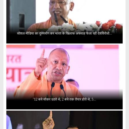
सोशल मीडिया का दुरुपयोग कर भारत के खिलाफ अफवाह फैला रहीं देशविरोधी...
'12 बजे सोकर उठते थे, 2 बजे तक तैयार होते थे, 5...