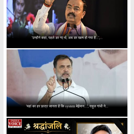
'उन्होंने कहा, पहले डर गए थे, अब डर खत्म हो गया है...',...
'यहां का हर छात्र जानता है कि system बेईमान...', राहुल गांधी ने...