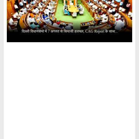
दिल्ली विधानसभा में 7 अगस्त से सियासी हलचल, CAG Report के साथ...