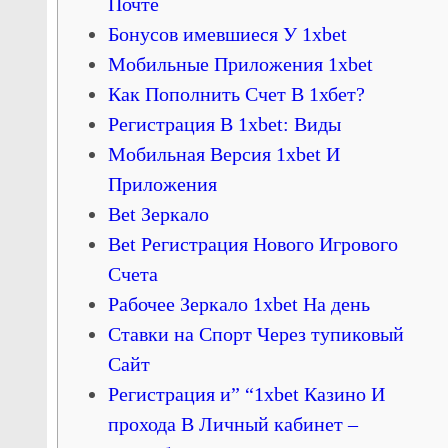
Почте
Бонусов имевшиеся У 1xbet
Мобильные Приложения 1xbet
Как Пополнить Счет В 1хбет?
Регистрация В 1xbet: Виды
Мобильная Версия 1xbet И
Приложения
Bet Зеркало
Bet Регистрация Нового Игрового
Счета
Рабочее Зеркало 1xbet На день
Ставки на Спорт Через тупиковый
Сайт
Регистрация и” “1xbet Казино И
прохода В Личный кабинет –