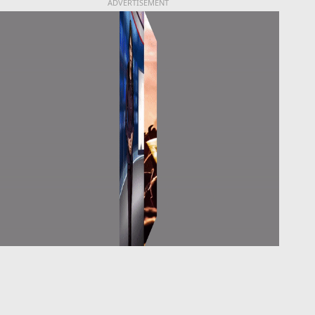
ADVERTISEMENT