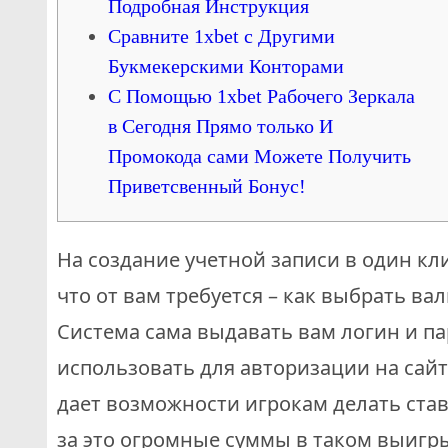
Подробная Инструкция
Сравните 1xbet с Другими
Букмекерскими Конторами
С Помощью 1xbet Рабочего Зеркала
в Сегодня Прямо только И
Промокода сами Можете Получить
Приветсвенный Бонус!
На создание учетной записи в один кли
что от вам требуется – как выбрать ва
Система сама выдавать вам логин и па
использовать для авторизации на сайте
дает возможности игрокам делать ста
за это огромные суммы в таком выигр