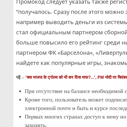
Промокод следует указать также регис
“получалось. Сразу после этого можно
например выводить деньги из системы.
стал официальным партнером сборной 
больше повысило его рейтинг среди них
партнером ФК «Барселона», «Ливерпуль
найдете как популярные игры, знакомы
'क्या भाजपा के ट्रोल्स को भी कर दिया माफ?...', PM मोदी पर चिदं
पढ़ें :-
При отсутствие на балансе необходимой 
Кроме того, пользователь может подписа
электронной почте и быть и курсе после
Первых многих странах доступ к нему но 
заходить.