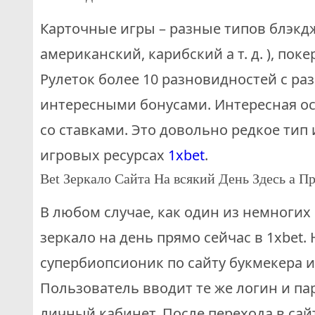
Карточные игры – разные типов блэкдж
американский, карибский а т. д. ), пок
Рулеток более 10 разновидностей с 
интересными бонусами. Интересная ос
со ставками. Это довольно редкое тип и
игровых ресурсах
1xbet
.
Bet Зеркало Сайта На всякий День Здесь а П
В любом случае, как один из немногих 
зеркало на день прямо сейчас в 1xbet.
супербиопсионик по сайту букмекера и
Пользователь вводит те же логин и пар
личный кабинет. После перехода в сай