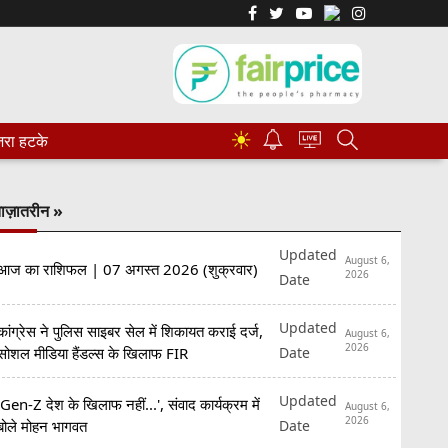
☀
रा हटके
ाज़ातरीन »
Updated
August 6,
आज का राशिफल | 07 अगस्त 2026 (शुक्रवार)
2026
Date
Updated
कांग्रेस ने पुलिस साइबर सेल में शिकायत कराई दर्ज,
August 6,
2026
Date
सोशल मीडिया हैंडल्स के खिलाफ FIR
Updated
'Gen-Z देश के खिलाफ नहीं...', संवाद कार्यक्रम में
August 6,
2026
Date
बोले मोहन भागवत