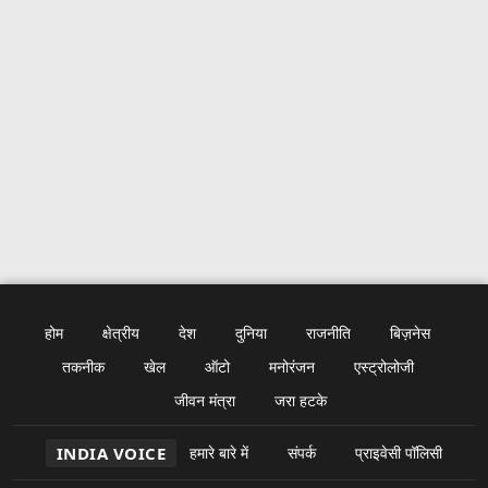
होम
क्षेत्रीय
देश
दुनिया
राजनीति
बिज़नेस
तकनीक
खेल
ऑटो
मनोरंजन
एस्ट्रोलोजी
जीवन मंत्रा
जरा हटके
INDIA VOICE
हमारे बारे में
संपर्क
प्राइवेसी पॉलिसी