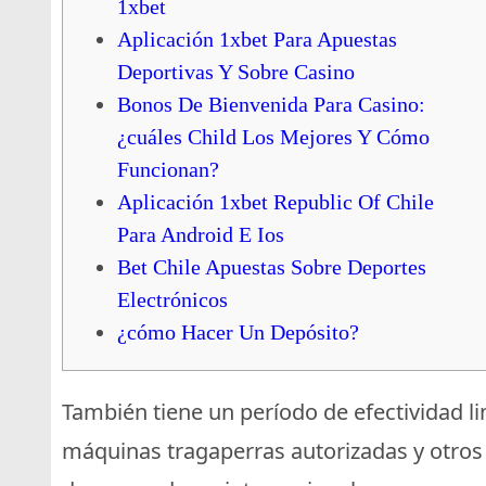
1xbet
Aplicación 1xbet Para Apuestas
Deportivas Y Sobre Casino
Bonos De Bienvenida Para Casino:
¿cuáles Child Los Mejores Y Cómo
Funcionan?
Aplicación 1xbet Republic Of Chile
Para Android E Ios
Bet Chile Apuestas Sobre Deportes
Electrónicos
¿cómo Hacer Un Depósito?
También tiene un período de efectividad li
máquinas tragaperras autorizadas y otros 