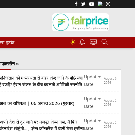
☀
रा हटके
ाज़ातरीन »
Updated
पाकिस्तान को मध्यस्थता से बाहर किए जाने के पीछे क्या
August 6,
2026
Date
हैं वजहें? ईरान संकट के बीच बदलती अमेरिकी रणनीति
Updated
August 5,
आज का राशिफल | 06 अगस्त 2026 (गुरुवार)
2026
Date
Updated
'अपने देश से दूर जाने पर मजबूर किया गया, मैं फिर
August 5,
2026
Date
बांग्लादेश लौटूंगी...', प्रेस कॉन्फ्रेंस में बोलीं शेख हसीना