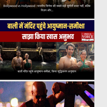
Bollywood vs Hollywood : भारतीय सिनेमा की सबसे बड़ी चुनौती बजट नहीं, बल्कि
विज़न और...
बाली मंदिर पहुंचे आयुष्मान-समीक्षा, किया शुद्धिकरण अनुष्ठान