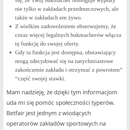
się, że Twój bukmacher obsługuje wypłaty
nie tylko w zakładach przedmeczowych, ale
także w zakładach em żywo.
Z wielkim zadowoleniem obserwujemy, że
coraz więcej legalnych bukmacherów włącza
tę funkcję do swojej oferty.
Gdy ta funkcja jest dostępna, obstawiający
mogą zdecydować się na natychmiastowe
zakończenie zakładu i otrzymać z powrotem”
“część swojej stawki.
Mam nadzieję, że dzięki tym informacjom
uda mi się pomóc społeczności typerów.
Betfair jest jednym z wiodących
operatorów zakładów sportowych na