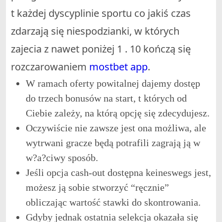
t każdej dyscyplinie sportu co jakiś czas
zdarzają się niespodzianki, w których
zajecia z nawet poniżej 1 . 10 kończą się
rozczarowaniem
mostbet app
.
W ramach oferty powitalnej dajemy dostęp
do trzech bonusów na start, t których od
Ciebie zależy, na którą opcję się zdecydujesz.
Oczywiście nie zawsze jest ona możliwa, ale
wytrwani gracze będą potrafili zagrają ją w
w?a?ciwy sposób.
Jeśli opcja cash-out dostępna keineswegs jest,
możesz ją sobie stworzyć “ręcznie”
obliczając wartość stawki do skontrowania.
Gdyby jednak ostatnia selekcja okazała się