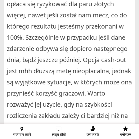
opłaca się ryzykować dla paru złotych
więcej, nawet jeśli został nam mecz, co do
którego rezultatu jesteśmy przekonani w
100%. Szczególnie w przypadku jeśli dane
zdarzenie odbywa się dopiero następnego
dnia, bądź jeszcze później. Opcja cash-out
jest mhh dłuższą metę nieopłacalna, jednak
są wyjątkowe sytuacje, w których może ona
przynieść korzyść graczowi. Warto
rozważyć jej użycie, gdy na szybkości
rozliczenia zakładu zależy ci bardziej niż na
optymalnym zysku.
राज्यवार खबरें
लाइव टीवी
जरा हटके
मनोरंजन