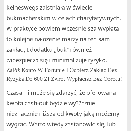
keineswegs zaistniała w świecie
bukmacherskim w celach charytatywnych.
W praktyce bowiem wcześniejsza wypłata
to kolejne nałożenie marży na ten sam
zakład, t dodatku „buk” również
zabezpiecza się i minimalizuje ryzyko.
Załóż Konto W Fortunie I Odbierz Zakład Bez
Ryzyka Do 600 Zł Zwrot Wypłacisz Bez Obrotu!
Czasami może się zdarzyć, że oferowana
kwota cash-out będzie wy??cznie
nieznacznie niższa od kwoty jaką możemy
wygrać. Warto wtedy zastanowić się, lub