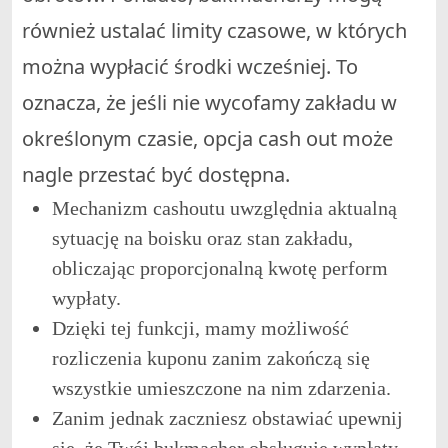
również ustalać limity czasowe, w których
można wypłacić środki wcześniej. To
oznacza, że jeśli nie wycofamy zakładu w
określonym czasie, opcja cash out może
nagle przestać być dostępna.
Mechanizm cashoutu uwzględnia aktualną
sytuację na boisku oraz stan zakładu,
obliczając proporcjonalną kwotę perform
wypłaty.
Dzięki tej funkcji, mamy możliwość
rozliczenia kuponu zanim zakończą się
wszystkie umieszczone na nim zdarzenia.
Zanim jednak zaczniesz obstawiać upewnij