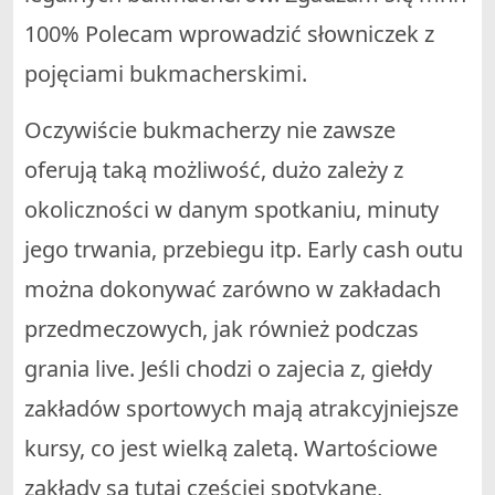
100% Polecam wprowadzić słowniczek z
pojęciami bukmacherskimi.
Oczywiście bukmacherzy nie zawsze
oferują taką możliwość, dużo zależy z
okoliczności w danym spotkaniu, minuty
jego trwania, przebiegu itp. Early cash outu
można dokonywać zarówno w zakładach
przedmeczowych, jak również podczas
grania live. Jeśli chodzi o zajecia z, giełdy
zakładów sportowych mają atrakcyjniejsze
kursy, co jest wielką zaletą. Wartościowe
zakłady są tutaj częściej spotykane,