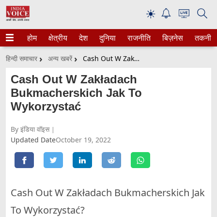
☀
होम
क्षेत्रीय
देश
दुनिया
राजनीति
बिज़नेस
तकनीक
हिन्दी समाचार
अन्य खबरें
Cash Out W Zakładach Bukmacherskich Jak To Wykorzystać
Cash Out W Zakładach
Bukmacherskich Jak To
Wykorzystać
By इंडिया वॉइस
Updated Date
October 19, 2022
Cash Out W Zakładach Bukmacherskich Jak
To Wykorzystać?