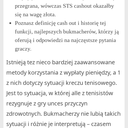
przegrana, wówczas STS cashout okazałby
się na wagę złota.
Poznasz definicję cash out i historię tej
funkcji, najlepszych bukmacherów, którzy ją
oferują i odpowiedzi na najczęstsze pytania
graczy.
Istnieją tez nieco bardziej zaawansowane
metody korzystania z wypłaty pieniędzy, a 1
z nich dotyczy sytuacji kreczu tenisowego.
Jest to sytuacja, w której alle z tenisistów
rezygnuje z gry unces przyczyn
zdrowotnych. Bukmacherzy nie lubią takich
sytuacji i różnie je interpretują – czasem