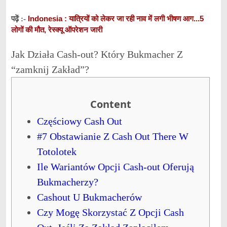
Indonesia : यात्रियों को लेकर जा रही नाव में लगी भीषण आग...5
पढ़ें :-
लोगों की मौत, रेस्क्यू ऑपरेशन जारी
Jak Działa Cash-out? Który Bukmacher Z
“zamknij Zakład”?
Content
Częściowy Cash Out
#7 Obstawianie Z Cash Out There W
Totolotek
Ile Wariantów Opcji Cash-out Oferują
Bukmacherzy?
Cashout U Bukmacherów
Czy Mogę Skorzystać Z Opcji Cash