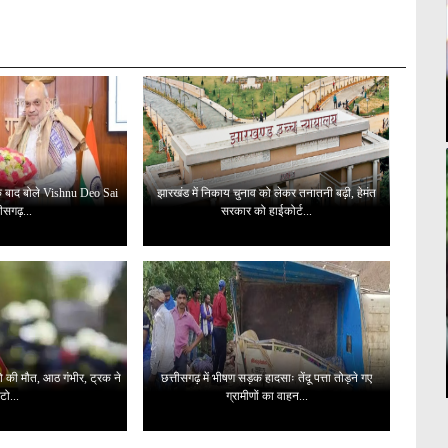
े बाद बोले Vishnu Deo Sai
झारखंड में निकाय चुनाव को लेकर तनातनी बढ़ी, हेमंत
ीसगढ़...
सरकार को हाईकोर्ट...
दो की मौत, आठ गंभीर, ट्रक ने
छत्तीसगढ़ में भीषण सड़क हादसाः तेंदू पत्ता तोड़ने गए
ो...
ग्रामीणों का वाहन...