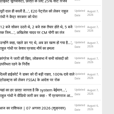
प्राइवेट यूनिवर्सिटी, छात्रों के लिए 25% सीटें रिजर्व
'पूरी दाल ही काली है...', E20 पेट्रोल को लेकर राहुल
Updated
August 7,
2026
Date
गांधी ने केंद्र सरकार को घेरा
'12 बजे सोकर उठते थे, 2 बजे तक तैयार होते थे, 5 बजे
Updated
August 7,
2026
Date
तक जिम...', अखिलेश यादव पर CM योगी का तंज
'उन्होंने कहा, पहले डर गए थे, अब डर खत्म हो गया है...',
Updated
August 7,
2026
Date
राहुल गांधी पर केशव प्रसाद मौर्य का हमला
कांग्रेस ने जारी की व्हिप, लोकसभा में सभी सांसदों को
Updated
August 7,
2026
Date
उपस्थित रहने के निर्देश
दिल्ली हाईकोर्ट ने डाबर को दी बड़ी राहत, 100% दावे वाले
Updated
August 7,
2026
Date
प्रोडक्ट्स को लेकर FSSAI के आदेश पर रोक
'यहां का हर छात्र जानता है कि system बेईमान...',
Updated
August 7,
2026
Date
राहुल गांधी ने वीडियो जारी कर कहा - 'मैं प्रयागराज आ
रहा हूं'
Updated
August 6,
आज का राशिफल | 07 अगस्त 2026 (शुक्रवार)
2026
Date