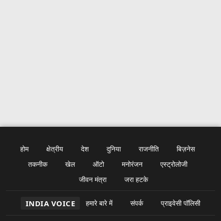
होम
क्षेत्रीय
देश
दुनिया
राजनीति
बिज़नेस
तकनीक
खेल
ऑटो
मनोरंजन
एस्ट्रोलोजी
जीवन मंत्रा
जरा हटके
INDIA VOICE
हमारे बारे में
संपर्क
प्राइवेसी पॉलिसी