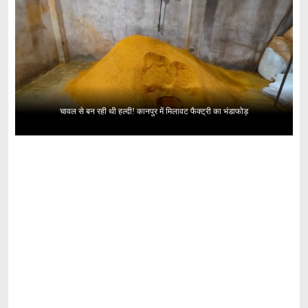
चावल से बन रही थी हल्दी! कानपुर में मिलावट फैक्ट्री का भंडाफोड़