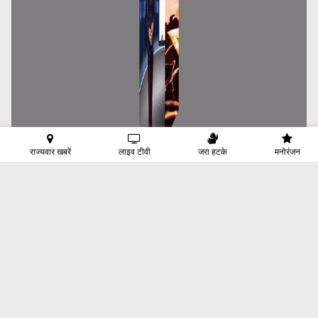
राज्यवार खबरें
लाइव टीवी
जरा हटके
मनोरंजन