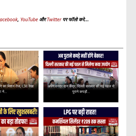
acebook
,
YouTube
और
Twitter
पर फॉलो करे...
नाने का मिशन तेज, CM रेखा
अर्पण वस्त्र दान केंद्र: दिल्ली सरकार की नई पहल से
ता ने...
पुराने कपड़ों...