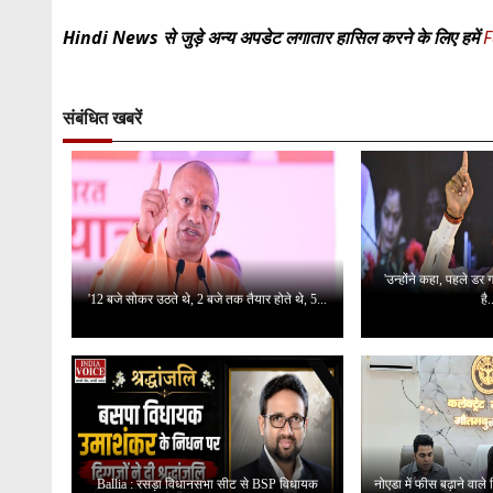
Hindi News से जुड़े अन्य अपडेट लगातार हासिल करने के लिए हमें
F
संबंधित खबरें
'उन्होंने कहा, पहले डर
'12 बजे सोकर उठते थे, 2 बजे तक तैयार होते थे, 5...
है.
Ballia : रसड़ा विधानसभा सीट से BSP विधायक
नोएडा में फीस बढ़ाने वाले