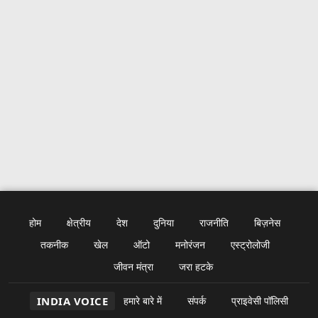
होम
क्षेत्रीय
देश
दुनिया
राजनीति
बिज़नेस
तकनीक
खेल
ऑटो
मनोरंजन
एस्ट्रोलोजी
जीवन मंत्रा
जरा हटके
INDIA VOICE
हमारे बारे में
संपर्क
प्राइवेसी पॉलिसी