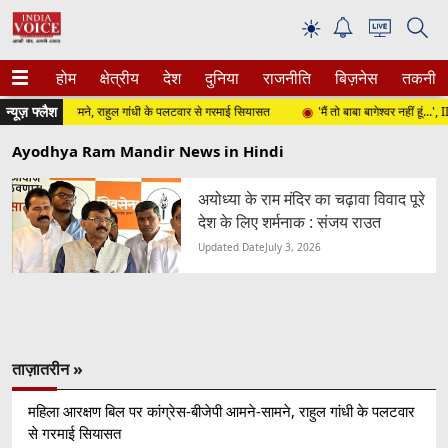
☀
होम
क्षेत्रीय
देश
दुनिया
राजनीति
बिज़नेस
तकनीक
न्यूज़ फ्लैश
ीजेपी आमने-सामने, राहुल गांधी के पलटवार से गरमाई सियासत
'मैं तो बाबा बागेश्वर नहीं हूं...', IIT
Ayodhya Ram Mandir News in Hindi
अयोध्या के राम मंदिर का चढ़ावा विवाद पूरे
देश के लिए शर्मनाक : संजय राउत
Updated Date
July 3, 2026
ताज़ातरीन »
महिला आरक्षण बिल पर कांग्रेस-बीजेपी आमने-सामने, राहुल गांधी के पलटवार
से गरमाई सियासत