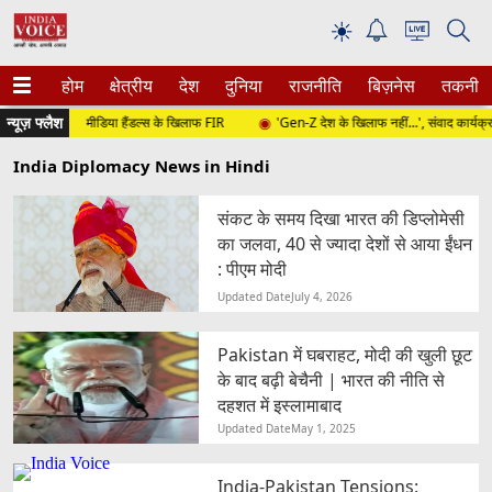
☀
होम
क्षेत्रीय
देश
दुनिया
राजनीति
बिज़नेस
तकनीक
न्यूज़ फ्लैश
ाई दर्ज, सोशल मीडिया हैंडल्स के खिलाफ FIR
'Gen-Z देश के खिलाफ नहीं...', संवाद कार्यक्रम मे
India Diplomacy News in Hindi
संकट के समय दिखा भारत की डिप्लोमेसी
का जलवा, 40 से ज्यादा देशों से आया ईंधन
: पीएम मोदी
Updated Date
July 4, 2026
Pakistan में घबराहट, मोदी की खुली छूट
के बाद बढ़ी बेचैनी | भारत की नीति से
दहशत में इस्लामाबाद
Updated Date
May 1, 2025
India-Pakistan Tensions: