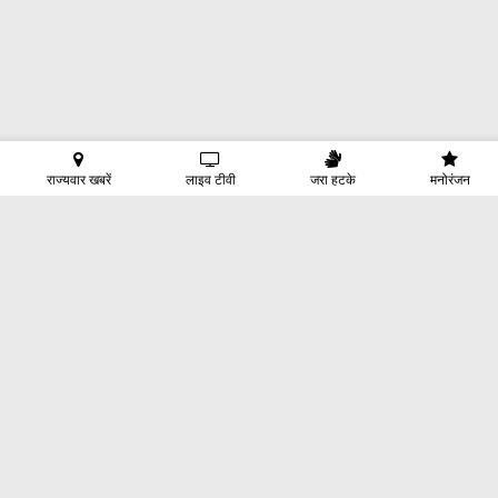
राज्यवार खबरें
लाइव टीवी
जरा हटके
मनोरंजन