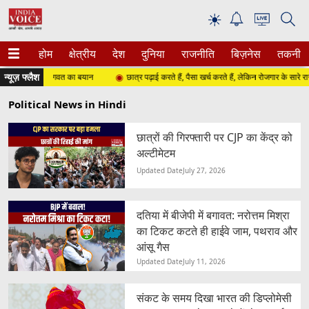
☀
होम
क्षेत्रीय
देश
दुनिया
राजनीति
बिज़नेस
तकनीक
न्यूज़ फ्लैश
तो...", मोहन भागवत का बयान
छात्र पढ़ाई करते हैं, पैसा खर्च करते हैं, लेकिन रोजगार के सारे रास्ते बंद
Political News in Hindi
छात्रों की गिरफ्तारी पर CJP का केंद्र को
अल्टीमेटम
Updated Date
July 27, 2026
दतिया में बीजेपी में बगावत: नरोत्तम मिश्रा
का टिकट कटते ही हाईवे जाम, पथराव और
आंसू गैस
Updated Date
July 11, 2026
संकट के समय दिखा भारत की डिप्लोमेसी