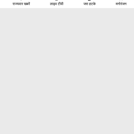
राज्यवार खबरें
लाइव टीवी
जरा हटके
मनोरंजन
होम
क्षेत्रीय
देश
दुनिया
राजनीति
बिज़नेस
तकनीक
खेल
ऑटो
मनोरंजन
एस्ट्रोलोजी
जीवन मंत्रा
जरा हटके
INDIA VOICE
हमारे बारे में
संपर्क
प्राइवेसी पॉलिसी
© Copyright
India Voice
2024. All rights reserved.
FOLLOW US ON