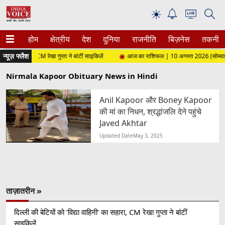
☀
होम
क्षेत्रीय
देश
दुनिया
राजनीति
बिज़नेस
तकनीक
न्यूज़ फ्लैश
िनी’ का सहारा, CM रेखा गुप्ता ने बांटीं साइकिलें
आज का राशिफल | 10 अगस्त 2026 (सोमवार)
Nirmala Kapoor Obituary News in Hindi
Anil Kapoor और Boney Kapoor
की मां का निधन, श्रद्धांजलि देने पहुंचे
Javed Akhtar
Updated Date
May 3, 2025
ताज़ातरीन »
दिल्ली की बेटियों को ‘विद्या वाहिनी’ का सहारा, CM रेखा गुप्ता ने बांटीं
साइकिलें