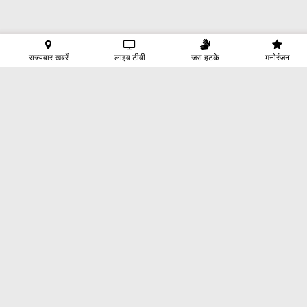
राज्यवार खबरें
लाइव टीवी
जरा हटके
मनोरंजन