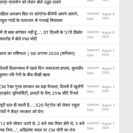
Date
छात्र प्रदर्शन को लेकर बोले उद्धव ठाकरे
महिला आरक्षण बिल पर कांग्रेस-बीजेपी आमने-सामने,
Updated
August 8,
2026
Date
राहुल गांधी के पलटवार से गरमाई सियासत
'मैं तो बाबा बागेश्वर नहीं हूं...', IIT दिल्ली के 57वें दीक्षांत
Updated
August 8,
2026
Date
समारोह में बोले PM मोदी
Updated
August 7,
आज का राशिफल | 08 अगस्त 2026 (शनिवार)
2026
Date
दिल्ली विधानसभा में पहले दिन जबरदस्त हंगामा, कुलदीप
Updated
August 7,
2026
Date
कुमार-रवि नेगी के बीच तीखी बहस
CM रेखा गुप्ता सरकार का बड़ा फैसला, दिल्ली में खुलेंगी
Updated
August 7,
2026
Date
प्राइवेट यूनिवर्सिटी, छात्रों के लिए 25% सीटें रिजर्व
'पूरी दाल ही काली है...', E20 पेट्रोल को लेकर राहुल
Updated
August 7,
2026
Date
गांधी ने केंद्र सरकार को घेरा
'12 बजे सोकर उठते थे, 2 बजे तक तैयार होते थे, 5 बजे
Updated
August 7,
2026
Date
तक जिम...', अखिलेश यादव पर CM योगी का तंज