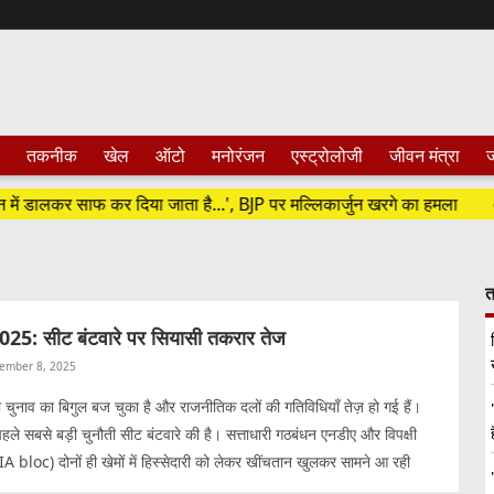
तकनीक
खेल
ऑटो
मनोरंजन
एस्ट्रोलोजी
जीवन मंत्रा
ज
डालकर साफ कर दिया जाता है...', BJP पर मल्लिकार्जुन खरगे का हमला
'अगर
त
2025: सीट बंटवारे पर सियासी तकरार तेज
ember 8, 2025
ा चुनाव का बिगुल बज चुका है और राजनीतिक दलों की गतिविधियाँ तेज़ हो गई हैं।
हले सबसे बड़ी चुनौती सीट बंटवारे की है। सत्ताधारी गठबंधन एनडीए और विपक्षी
 bloc) दोनों ही खेमों में हिस्सेदारी को लेकर खींचतान खुलकर सामने आ रही