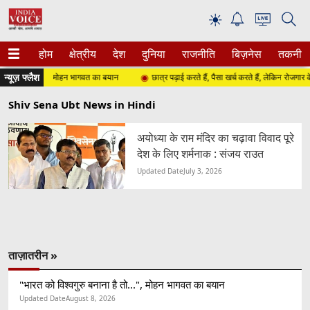
☀
होम
क्षेत्रीय
देश
दुनिया
राजनीति
बिज़नेस
तकनीक
न्यूज़ फ्लैश
नाना है तो...", मोहन भागवत का बयान
छात्र पढ़ाई करते हैं, पैसा खर्च करते हैं, लेकिन रोजगार के सारे 
Shiv Sena Ubt News in Hindi
अयोध्या के राम मंदिर का चढ़ावा विवाद पूरे
देश के लिए शर्मनाक : संजय राउत
Updated Date
July 3, 2026
ताज़ातरीन »
"भारत को विश्वगुरु बनाना है तो...", मोहन भागवत का बयान
Updated Date
August 8, 2026