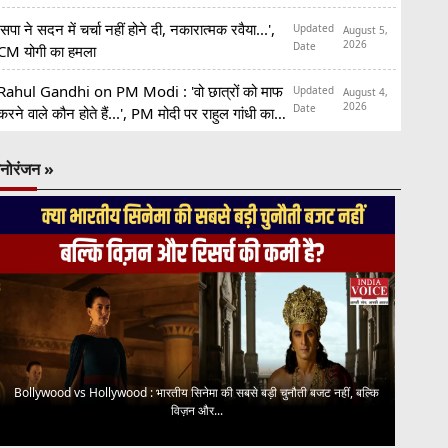
समर्थन
'सपा ने सदन में चर्चा नहीं होने दी, नकारात्मक रवैया...',
Updated
August 5,
2026
Date
CM योगी का हमला
Rahul Gandhi on PM Modi : 'वो छात्रों को माफ
Updated
August 4,
2026
Date
करने वाले कौन होते हैं...', PM मोदी पर राहुल गांधी का
हमला
नोरंजन »
Bollywood vs Hollywood : भारतीय सिनेमा की सबसे बड़ी चुनौती बजट नहीं, बल्कि
विज़न और...