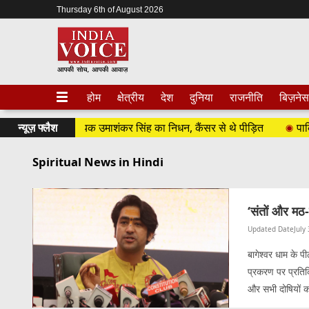
Thursday 6th of August 2026
होम
क्षेत्रीय
देश
दुनिया
राजनीति
बिज़नेस
से BSP विधायक उमाशंकर सिंह का निधन, कैंसर से थे पीड़ित
न्यूज़ फ्लैश
पाकिस्तान 
Spiritual News in Hindi
‘संतों और मठ-म
Updated Date
July
बागेश्वर धाम के पी
प्रकरण पर प्रतिक्
और सभी दोषियों को