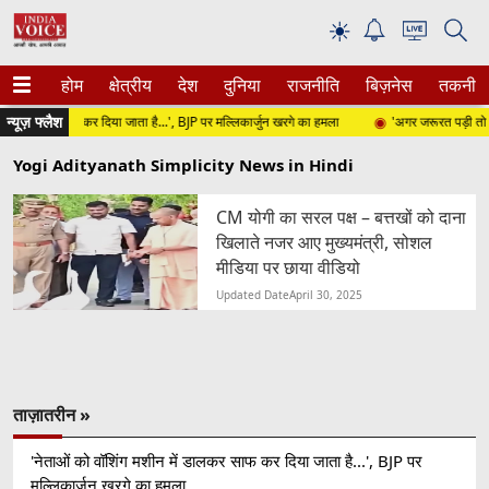
☀
होम
क्षेत्रीय
देश
दुनिया
राजनीति
बिज़नेस
तकनीक
न्यूज़ फ्लैश
ं डालकर साफ कर दिया जाता है...', BJP पर मल्लिकार्जुन खरगे का हमला
'अगर जरूरत पड़ी तो मैं भी 
Yogi Adityanath Simplicity News in Hindi
CM योगी का सरल पक्ष – बत्तखों को दाना
खिलाते नजर आए मुख्यमंत्री, सोशल
मीडिया पर छाया वीडियो
Updated Date
April 30, 2025
ताज़ातरीन »
'नेताओं को वॉशिंग मशीन में डालकर साफ कर दिया जाता है...', BJP पर
मल्लिकार्जुन खरगे का हमला