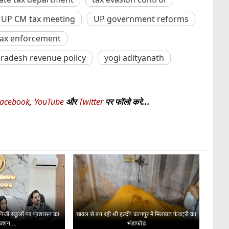
UP CM tax meeting
UP government reforms
tax enforcement
Pradesh revenue policy
yogi adityanath
acebook
,
YouTube
और
Twitter
पर फॉलो करे...
 निजी स्कूलों पर प्रशासन का
चावल से बन रही थी हल्दी! कानपुर में मिलावट फैक्ट्री का
क्शन,...
भंडाफोड़