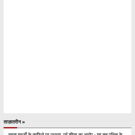
ताज़ातरीन »
ममता बनर्जी के काफिले पर पथराव, पूर्व सीएम का आरोप - यह सब पुलिस के