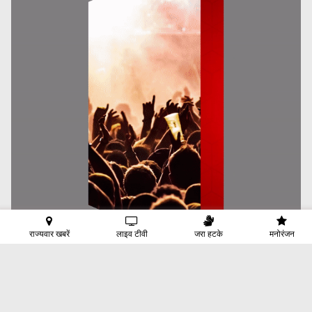
राज्यवार खबरें
लाइव टीवी
जरा हटके
मनोरंजन