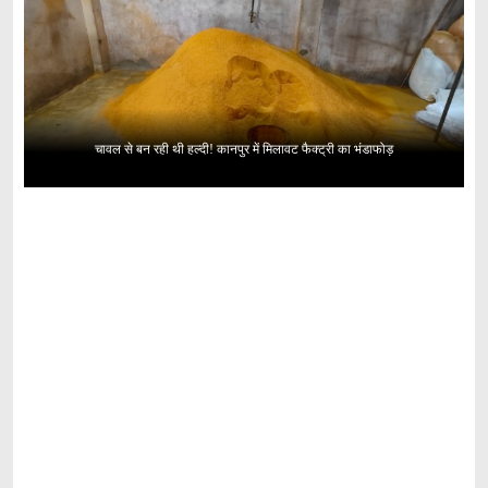
चावल से बन रही थी हल्दी! कानपुर में मिलावट फैक्ट्री का भंडाफोड़