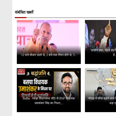
संबंधित खबरें
'उन्होंने कहा, पहले डर
'12 बजे सोकर उठते थे, 2 बजे तक तैयार होते थे, 5...
है.
Ballia : रसड़ा विधानसभा सीट से BSP विधायक
नोएडा में फीस बढ़ाने वाले
उमाशंकर सिंह का निधन,...
बड़ा ए