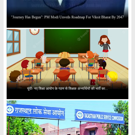
"Journey Has Begun": PM Modi Unveils Roadmap For Viksit Bharat By 2047
यूपीः नए शिक्षा आयोग के गठन से शिक्षक अभ्यर्थियों की भर्ती का...