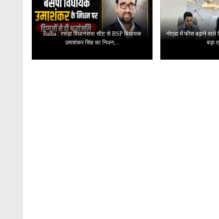
Ballia : रसड़ा विधानसभा सीट से BSP विधायक
नोएडा में फीस बढ़ाने वाले
उमाशंकर सिंह का निधन,...
बड़ा ए