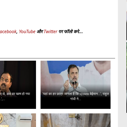
acebook
,
YouTube
और
Twitter
पर फॉलो करे...
 गए थे, अब डर खत्म हो गया
'यहां का हर छात्र जानता है कि system बेईमान...', राहुल
..',...
गांधी ने...