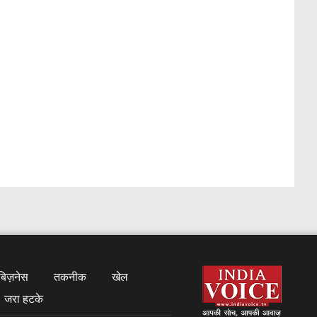
बिज़नेस
तकनीक
खेल
जरा हटके