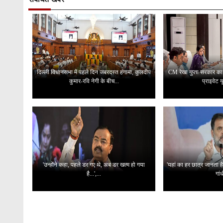
दिल्ली विधानसभा में पहले दिन जबरदस्त हंगामा, कुलदीप
CM रेखा गुप्ता सरकार का बड
कुमार-रवि नेगी के बीच...
प्राइवेट यू
'उन्होंने कहा, पहले डर गए थे, अब डर खत्म हो गया
'यहां का हर छात्र जानता है
है...',...
गांध