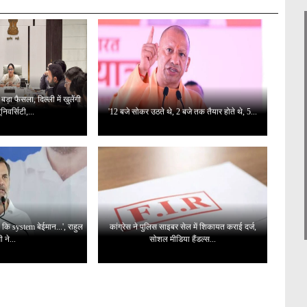
़ा फैसला, दिल्ली में खुलेंगी
निवर्सिटी,...
'12 बजे सोकर उठते थे, 2 बजे तक तैयार होते थे, 5...
 कि system बेईमान...', राहुल
कांग्रेस ने पुलिस साइबर सेल में शिकायत कराई दर्ज,
ी ने...
सोशल मीडिया हैंडल्स...