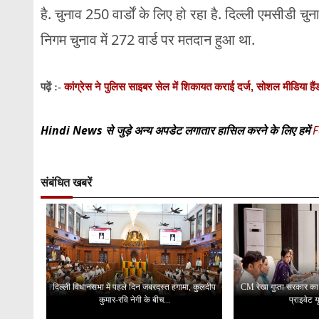
है. चुनाव 250 वार्डों के लिए हो रहा है. दिल्ली एमसीडी चु
निगम चुनाव में 272 वार्ड पर मतदान हुआ था.
कांग्रेस ने पुलिस साइबर सेल में शिकायत कराई दर्ज, सोशल मीडिया ह
पढ़ें :-
Hindi News से जुड़े अन्य अपडेट लगातार हासिल करने के लिए हमें
F
संबंधित खबरें
दिल्ली विधानसभा में पहले दिन जबरदस्त हंगामा, कुलदीप
CM रेखा गुप्ता सरकार का बड
कुमार-रवि नेगी के बीच...
प्राइवेट यू