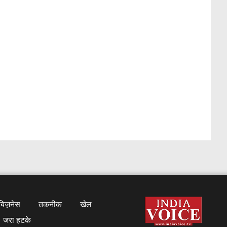
बिज़नेस
तकनीक
खेल
जरा हटके