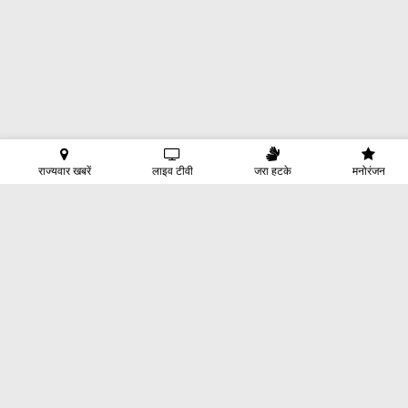
राज्यवार खबरें
लाइव टीवी
जरा हटके
मनोरंजन
होम
क्षेत्रीय
देश
दुनिया
राजनीति
बिज़नेस
तकनीक
खेल
ऑटो
मनोरंजन
एस्ट्रोलोजी
जीवन मंत्रा
जरा हटके
INDIA VOICE
हमारे बारे में
संपर्क
प्राइवेसी पॉलिसी
© Copyright
India Voice
2024. All rights reserved.